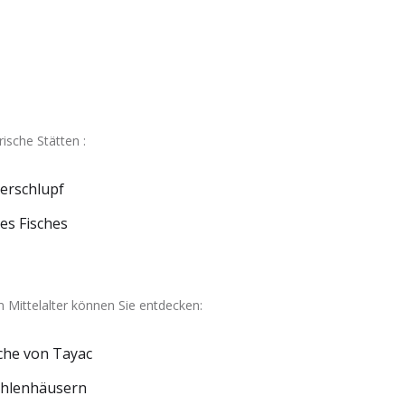
rische Stätten :
erschlupf
es Fisches
 Mittelalter können Sie entdecken:
rche von Tayac
öhlenhäusern